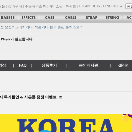
트는
|
장바구니
|
주문내역조회
|
마이쇼핑
|
쪽지함
|
LOGIN
|
JOIN
|
FIND ID/PW
on 대리점 모집!! 그레치기타, 잭슨기타 한국 총판 톤퀘스트!!
지
Player가 필요합니다.
.com 에서 .co.kr 로 변경됩니다.
영상
|
FAQ
|
상품후기
|
문의게시판
|
갤러리
 까지 특가할인 & 사은품 증정 이벤트~!!!