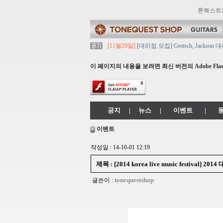
톤퀘스트
[11월29일]
[대리점 모집] Gretsch, Jack
[11월29일]
톤퀘스트 10월 휴무일 안내입니다
[11월29일]
2021년 추석 영업 시간 & 배송 
이 페이지의 내용을 보려면 최신 버전의 Adobe Flash
[11월29일]
톤퀘스트쇼핑몰 리뉴얼 되었습니다. ->
[11월29일]
2021년 설 영업 시간 & 배송 공지
공지
|
뉴스
|
이벤트
|
이벤트
작성일 : 14-10-01 12:19
제목 : [2014 korea live music festiv
tonequestshop
글쓴이 :