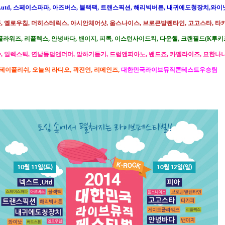
utd, 스페이스파파, 아즈버스, 블랙팩,
트랜스픽션, 해리빅버튼, 내귀에도청장치,와이
, 옐로우칩, 더히스테릭스, 아시안체어샷,
웁스나이스, 브로큰발렌타인, 고고스타, 타
라워즈, 리플렉스, 안녕바다, 밴이지,
피콕, 이스턴사이드킥, 다운헬, 크랜필드(K루키
, 일렉스틱, 연남동덤앤더머, 말하기듣기,
드럼앤피아노, 밴드죠, 카멜라이즈, 묘한나
테이풀리쉬, 오늘의 라디오, 곽진언, 리메인즈,
대한민국라이브뮤직콘테스트우승팀