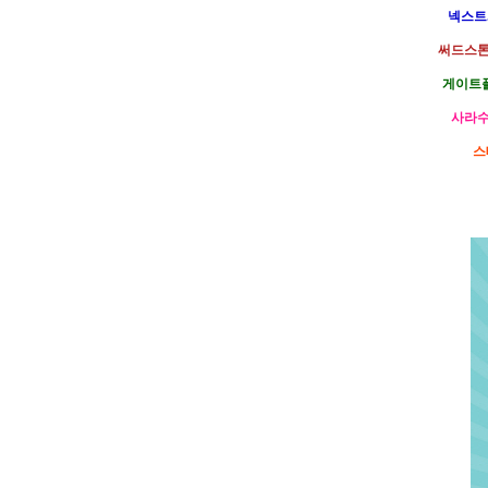
넥스트.
써드스톤
게이트플
사라수
스