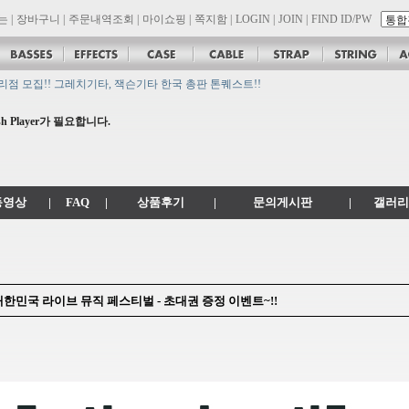
는
|
장바구니
|
주문내역조회
|
마이쇼핑
|
쪽지함
|
LOGIN
|
JOIN
|
FIND ID/PW
son 대리점 모집!! 그레치기타, 잭슨기타 한국 총판 톤퀘스트!!
.
공지
 Player가 필요합니다.
 .com 에서 .co.kr 로 변경됩니다.
동영상
|
FAQ
|
상품후기
|
문의게시판
|
갤러리
al] 2014 대한민국 라이브 뮤직 페스티벌 - 초대권 증정 이벤트~!!