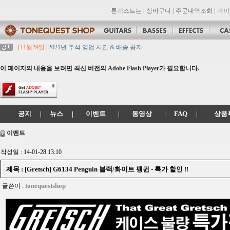
톤퀘스트는
|
장바구니
|
주문내역조회
|
마이
[11월29일]
2021년 추석 영업 시간 & 배송 공지
[11월29일]
톤퀘스트쇼핑몰 리뉴얼 되었습니다. -> .com 에서 .co.kr 로 변경됩니
[11월29일]
2021년 설 영업 시간 & 배송 공지
이 페이지의 내용을 보려면 최신 버전의 Adobe Flash Player가 필요합니다.
[11월29일]
[대리점 모집] Gretsch, Jackson 대리점 모집!! 그레치기타, 잭슨기
[11월29일]
톤퀘스트 10월 휴무일 안내입니다.
공지
|
뉴스
|
이벤트
|
동영상
|
FAQ
|
상품
이벤트
작성일 : 14-01-28 13:10
제목 : [Gretsch] G6134 Penguin 블랙/화이트 펭귄 - 특가 할인 !!
tonequestshop
글쓴이 :