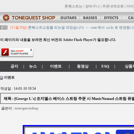
톤퀘스트는
|
장바구니
|
주문내역조회
|
마이
[11월29일]
톤퀘스트쇼핑몰 리뉴얼 되었습니다. -> .com 에서 .co.kr 로 변경됩니
[11월29일]
2021년 설 영업 시간 & 배송 공지
[11월29일]
[대리점 모집] Gretsch, Jackson 대리점 모집!! 그레치기타, 잭슨기
이 페이지의 내용을 보려면 최신 버전의 Adobe Flash Player가 필요합니다.
[11월29일]
톤퀘스트 10월 휴무일 안내입니다.
[11월29일]
2021년 추석 영업 시간 & 배송 공지
공지
|
뉴스
|
이벤트
|
동영상
|
FAQ
|
상품
이벤트
작성일 : 14-01-10 19:54
제목 : [George L's] 조지엘스 베이스 스트링 주문 시 MusicNomad 스트링 퓨엘
tonequestshop
글쓴이 :