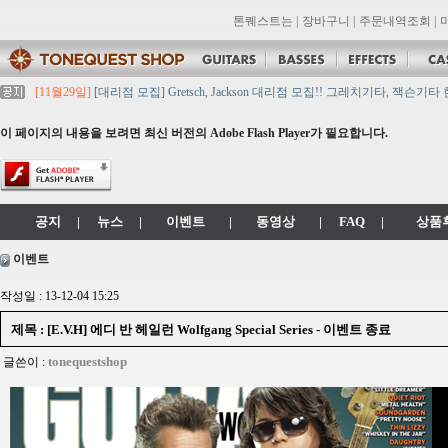
톤퀘스트는
|
장바구니
|
주문내역조회
|
[11월29일]
[대리점 모집] Gretsch, Jackson 대리점 모집!! 그레치기타, 잭슨기
[11월29일]
톤퀘스트 10월 휴무일 안내입니다.
[11월29일]
2021년 추석 영업 시간 & 배송 공지
이 페이지의 내용을 보려면 최신 버전의 Adobe Flash Player가 필요합니다.
[11월29일]
톤퀘스트쇼핑몰 리뉴얼 되었습니다. -> .com 에서 .co.kr 로 변경됩니
[11월29일]
2021년 설 영업 시간 & 배송 공지
공지
|
뉴스
|
이벤트
|
동영상
|
FAQ
|
상품
이벤트
작성일 : 13-12-04 15:25
제목 : [E.V.H] 에디 반 헤일런 Wolfgang Special Series - 이벤트 종료
tonequestshop
글쓴이 :