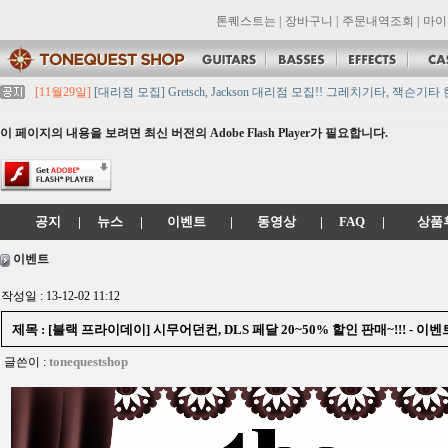
톤퀘스트는
|
장바구니
|
주문내역조회
|
마이
[11월29일]
[대리점 모집] Gretsch, Jackson 대리점 모집!! 그레치기타, 잭슨기
[11월29일]
톤퀘스트 10월 휴무일 안내입니다.
[11월29일]
2021년 추석 영업 시간 & 배송 공지
이 페이지의 내용을 보려면 최신 버전의 Adobe Flash Player가 필요합니다.
[11월29일]
톤퀘스트쇼핑몰 리뉴얼 되었습니다. -> .com 에서 .co.kr 로 변경됩니
[11월29일]
2021년 설 영업 시간 & 배송 공지
공지
|
뉴스
|
이벤트
|
동영상
|
FAQ
|
상품
이벤트
작성일 : 13-12-02 11:12
제목 : [블랙 프라이데이] 시무어던컨, DLS 페달 20~50% 할인 판매~!!! - 이
tonequestshop
글쓴이 :