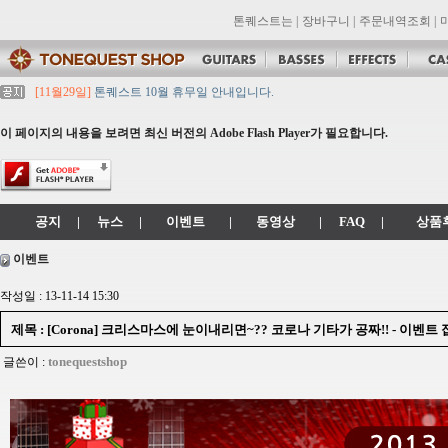
톤퀘스트는
|
장바구니
|
주문내역조회
|
[11월29일]
톤퀘스트 10월 휴무일 안내입니다.
[11월29일]
2021년 추석 영업 시간 & 배송 공지
[11월29일]
톤퀘스트쇼핑몰 리뉴얼 되었습니다. -> .com 에서 .co.kr 로 변경됩니
이 페이지의 내용을 보려면 최신 버전의 Adobe Flash Player가 필요합니다.
[11월29일]
2021년 설 영업 시간 & 배송 공지
[11월29일]
[대리점 모집] Gretsch, Jackson 대리점 모집!! 그레치기타, 잭슨기
공지
|
뉴스
|
이벤트
|
동영상
|
FAQ
|
상품
이벤트
작성일 : 13-11-14 15:30
제목 : [Corona] 크리스마스에 눈이내리면~?? 코로나 기타가 공짜!! - 이벤
tonequestshop
글쓴이 :