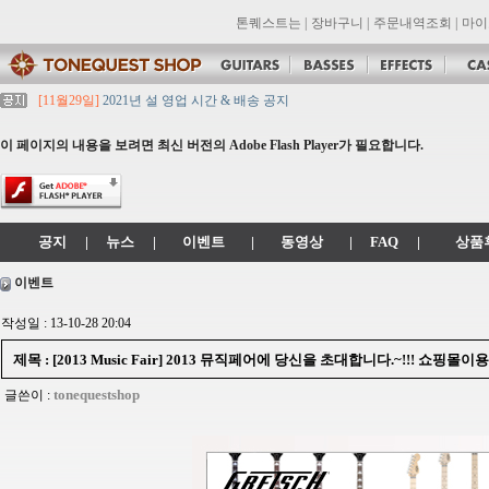
톤퀘스트는
|
장바구니
|
주문내역조회
|
마이
[11월29일]
2021년 설 영업 시간 & 배송 공지
[11월29일]
[대리점 모집] Gretsch, Jackson 대리점 모집!! 그레치기타, 잭슨기
[11월29일]
톤퀘스트 10월 휴무일 안내입니다.
이 페이지의 내용을 보려면 최신 버전의 Adobe Flash Player가 필요합니다.
[11월29일]
2021년 추석 영업 시간 & 배송 공지
[11월29일]
톤퀘스트쇼핑몰 리뉴얼 되었습니다. -> .com 에서 .co.kr 로 변경됩니
공지
|
뉴스
|
이벤트
|
동영상
|
FAQ
|
상품
이벤트
작성일 : 13-10-28 20:04
제목 : [2013 Music Fair] 2013 뮤직페어에 당신을 초대합니다.~!!! 쇼핑몰
tonequestshop
글쓴이 :