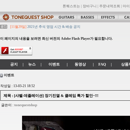
톤퀘스트는
|
장바구니
|
주문내역조회
|
마이
[11월29일]
2021년 추석 영업 시간 & 배송 공지
[11월29일]
톤퀘스트쇼핑몰 리뉴얼 되었습니다. -> .com 에서 .co.kr 로 변경됩니
[11월29일]
2021년 설 영업 시간 & 배송 공지
이 페이지의 내용을 보려면 최신 버전의 Adobe Flash Player가 필요합니다.
[11월29일]
[대리점 모집] Gretsch, Jackson 대리점 모집!! 그레치기타, 잭슨기
[11월29일]
톤퀘스트 10월 휴무일 안내입니다.
공지
|
뉴스
|
이벤트
|
동영상
|
FAQ
|
상품
이벤트
작성일 : 13-03-21 18:52
제목 : [샤벨-데졸레이션] 장기진열 & 클레임 특가 할인~!!!
tonequestshop
글쓴이 :