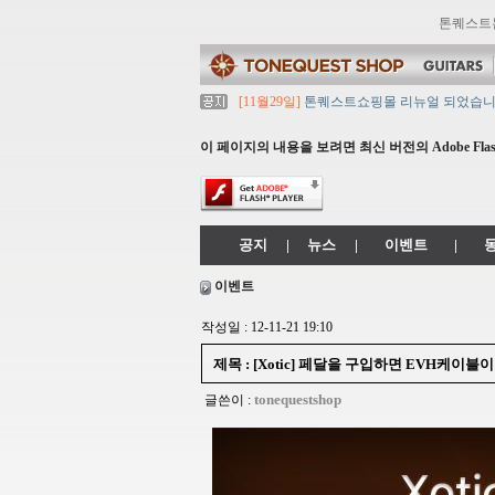
톤퀘스트
[11월29일]
톤퀘스트쇼핑몰 리뉴얼 되었습니다. ->
[11월29일]
2021년 설 영업 시간 & 배송 공지
[11월29일]
[대리점 모집] Gretsch, Jack
이 페이지의 내용을 보려면 최신 버전의 Adobe Flash
[11월29일]
톤퀘스트 10월 휴무일 안내입니다
[11월29일]
2021년 추석 영업 시간 & 배송 
공지
|
뉴스
|
이벤트
|
이벤트
작성일 : 12-11-21 19:10
제목 : [Xotic] 페달을 구입하면 EVH케이블이
tonequestshop
글쓴이 :