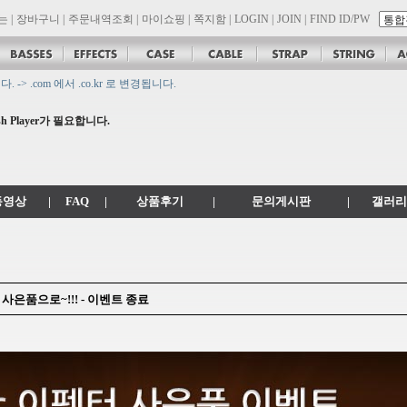
는
|
장바구니
|
주문내역조회
|
마이쇼핑
|
쪽지함
|
LOGIN
|
JOIN
|
FIND ID/PW
 .com 에서 .co.kr 로 변경됩니다.
son 대리점 모집!! 그레치기타, 잭슨기타 한국 총판 톤퀘스트!!
 Player가 필요합니다.
.
공지
동영상
|
FAQ
|
상품후기
|
문의게시판
|
갤러리
 사은품으로~!!! - 이벤트 종료