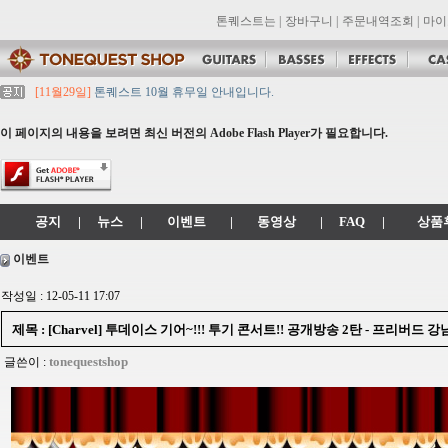
톤퀘스트는
|
장바구니
|
주문내역조회
|
마이
[11월29일]
톤퀘스트 10월 휴무일 안내입니다.
[11월29일]
2021년 추석 영업 시간 & 배송 공지
[11월29일]
톤퀘스트쇼핑몰 리뉴얼 되었습니다. -> .com 에서 .co.kr 로 변경됩니
이 페이지의 내용을 보려면 최신 버전의 Adobe Flash Player가 필요합니다.
[11월29일]
2021년 설 영업 시간 & 배송 공지
[11월29일]
[대리점 모집] Gretsch, Jackson 대리점 모집!! 그레치기타, 잭슨기
공지
|
뉴스
|
이벤트
|
동영상
|
FAQ
|
상품
이벤트
작성일 : 12-05-11 17:07
제목 : [Charvel] 투데이스 기어~!!! 투기 콘서트!! 공개방송 2탄 - 프리버드 
tonequestshop
글쓴이 :