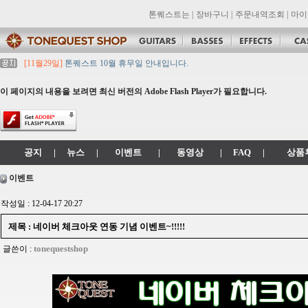
톤퀘스트는
|
장바구니
|
주문내역조회
|
마이
[11월29일]
톤퀘스트 10월 휴무일 안내입니다.
[11월29일]
2021년 추석 영업 시간 & 배송 공지
[11월29일]
톤퀘스트쇼핑몰 리뉴얼 되었습니다. -> .com 에서 .co.kr 로 변경됩니
이 페이지의 내용을 보려면 최신 버전의 Adobe Flash Player가 필요합니다.
[11월29일]
2021년 설 영업 시간 & 배송 공지
[11월29일]
[대리점 모집] Gretsch, Jackson 대리점 모집!! 그레치기타, 잭슨기
공지
|
뉴스
|
이벤트
|
동영상
|
FAQ
|
상품
이벤트
작성일 : 12-04-17 20:27
제목 : 네이버 체크아웃 연동 기념 이벤트~!!!!!
tonequestshop
글쓴이 :