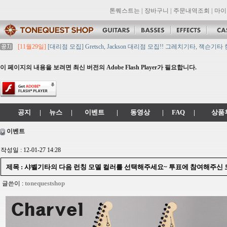
톤퀘스트는
|
장바구니
|
주문내역조회
|
마이
[11월29일]
[대리점 모집] Gretsch, Jackson 대리점 모집!! 그레치기타, 잭슨기
[11월29일]
톤퀘스트 10월 휴무일 안내입니다.
[11월29일]
2021년 추석 영업 시간 & 배송 공지
이 페이지의 내용을 보려면 최신 버전의 Adobe Flash Player가 필요합니다.
[11월29일]
톤퀘스트쇼핑몰 리뉴얼 되었습니다. -> .com 에서 .co.kr 로 변경됩니
[11월29일]
2021년 설 영업 시간 & 배송 공지
공지
|
뉴스
|
이벤트
|
동영상
|
FAQ
|
상품
이벤트
작성일 : 12-01-27 14:28
제목 : 샤벨기타의 다음 런칭 모델 컬러를 선택해주세요~ 투표에 참여해주신
tonequestshop
글쓴이 :