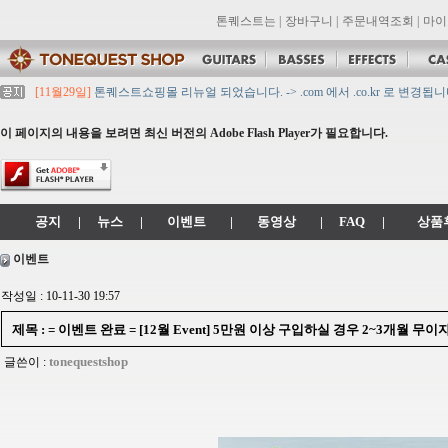
톤퀘스트는
|
장바구니
|
주문내역조회
|
마이
[11월29일]
톤퀘스트쇼핑몰 리뉴얼 되었습니다. -> .com 에서 .co.kr 로 변경됩니
[11월29일]
2021년 설 영업 시간 & 배송 공지
[11월29일]
[대리점 모집] Gretsch, Jackson 대리점 모집!! 그레치기타, 잭슨기
이 페이지의 내용을 보려면 최신 버전의 Adobe Flash Player가 필요합니다.
[11월29일]
톤퀘스트 10월 휴무일 안내입니다.
[11월29일]
2021년 추석 영업 시간 & 배송 공지
공지
|
뉴스
|
이벤트
|
동영상
|
FAQ
|
상품
이벤트
작성일 : 10-11-30 19:57
제목 : = 이벤트 완료 = [12월 Event] 5만원 이상 구입하실 경우 2~3개월 무이자
tonequestshop
글쓴이 :