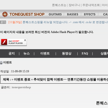
톤퀘스트는
|
장바구니
|
주문내역조회
|
마이
[11월29일]
톤퀘스트쇼핑몰 리뉴얼 되었습니다. -> .com 에서 .co.kr 로 변경됩니
[11월29일]
2021년 설 영업 시간 & 배송 공지
[11월29일]
[대리점 모집] Gretsch, Jackson 대리점 모집!! 그레치기타, 잭슨기
이 페이지의 내용을 보려면 최신 버전의 Adobe Flash Player가 필요합니다.
[11월29일]
톤퀘스트 10월 휴무일 안내입니다.
[11월29일]
2021년 추석 영업 시간 & 배송 공지
공지
|
뉴스
|
이벤트
|
동영상
|
FAQ
|
상품
이벤트
작성일 : 11-09-09 15:19
제목 : = 이벤트 종료 = 추석맞이 깜짝 이벤트~~ 연휴기간동안 쇼핑몰 이용하
tonequestshop
글쓴이 :
톤퀘스