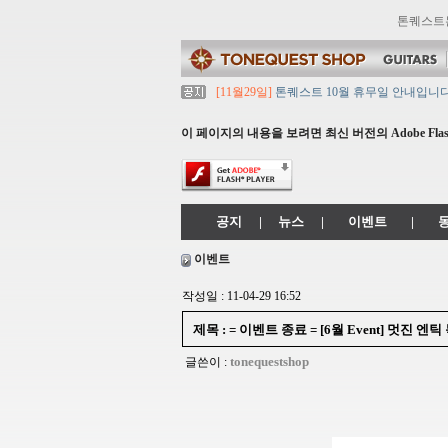
톤퀘스트
[11월29일]
톤퀘스트 10월 휴무일 안내입니다
[11월29일]
2021년 추석 영업 시간 & 배송 
[11월29일]
톤퀘스트쇼핑몰 리뉴얼 되었습니다. ->
이 페이지의 내용을 보려면 최신 버전의 Adobe Flash
[11월29일]
2021년 설 영업 시간 & 배송 공지
[11월29일]
[대리점 모집] Gretsch, Jack
공지
|
뉴스
|
이벤트
|
이벤트
작성일 : 11-04-29 16:52
제목 : = 이벤트 종료 = [6월 Event] 멋진
tonequestshop
글쓴이 :