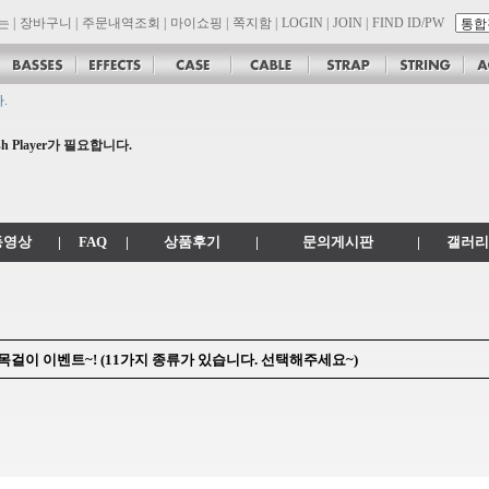
는
|
장바구니
|
주문내역조회
|
마이쇼핑
|
쪽지함
|
LOGIN
|
JOIN
|
FIND ID/PW
.
공지
 .com 에서 .co.kr 로 변경됩니다.
 Player가 필요합니다.
son 대리점 모집!! 그레치기타, 잭슨기타 한국 총판 톤퀘스트!!
동영상
|
FAQ
|
상품후기
|
문의게시판
|
갤러리
 엔틱 목걸이 이벤트~! (11가지 종류가 있습니다. 선택해주세요~)