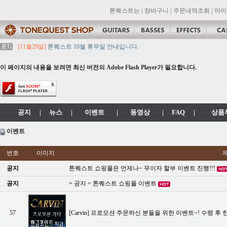
톤퀘스트는
|
장바구니
|
주문내역조회
|
마이
[11월29일]
톤퀘스트 10월 휴무일 안내입니다.
[11월29일]
2021년 추석 영업 시간 & 배송 공지
[11월29일]
톤퀘스트쇼핑몰 리뉴얼 되었습니다. -> .com 에서 .co.kr 로 변경됩니
이 페이지의 내용을 보려면 최신 버전의 Adobe Flash Player가 필요합니다.
[11월29일]
2021년 설 영업 시간 & 배송 공지
[11월29일]
[대리점 모집] Gretsch, Jackson 대리점 모집!! 그레치기타, 잭슨기
공지
|
뉴스
|
이벤트
|
동영상
|
FAQ
|
상품
이벤트
번호
이미지
공지
톤퀘스트 쇼핑몰은 언제나~ 무이자 할부 이벤트 진행!!!
공지
= 공지 = 톤퀘스트 쇼핑몰 이벤트
57
[Carvin] 프로모션 주문하신 분들을 위한 이벤트~! 수령 