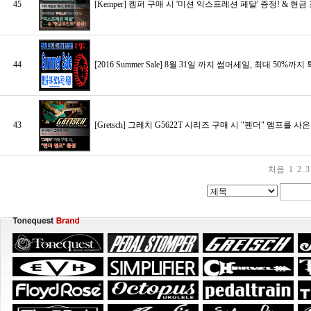
45
[Kemper] 켐퍼 구매 시 '미션 익스프레션 페달' 증정! & 현금
44
[2016 Summer Sale] 8월 31일 까지 썸머세일, 최대 50%까지
43
[Gretsch] 그레치 G5622T 시리즈 구매 시 "펜더" 앰프를
처음
1
2
3