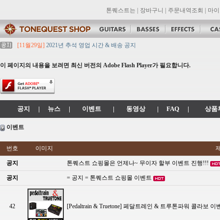
톤퀘스트는
|
장바구니
|
주문내역조회
|
마이
[11월29일]
2021년 추석 영업 시간 & 배송 공지
[11월29일]
톤퀘스트쇼핑몰 리뉴얼 되었습니다. -> .com 에서 .co.kr 로 변경됩니
[11월29일]
2021년 설 영업 시간 & 배송 공지
이 페이지의 내용을 보려면 최신 버전의 Adobe Flash Player가 필요합니다.
[11월29일]
[대리점 모집] Gretsch, Jackson 대리점 모집!! 그레치기타, 잭슨기
[11월29일]
톤퀘스트 10월 휴무일 안내입니다.
공지
|
뉴스
|
이벤트
|
동영상
|
FAQ
|
상품
이벤트
번호
이미지
공지
톤퀘스트 쇼핑몰은 언제나~ 무이자 할부 이벤트 진행!!!
공지
= 공지 = 톤퀘스트 쇼핑몰 이벤트
42
[Pedaltrain & Truetone] 페달트레인 & 트루톤파워 콜라보