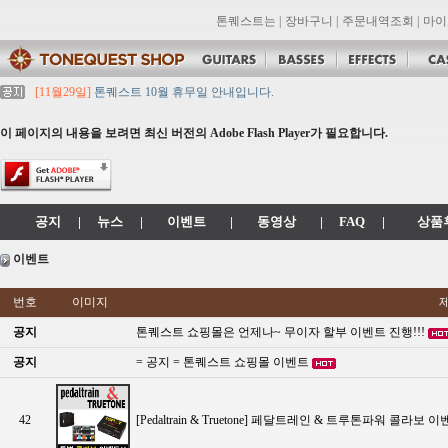
톤퀘스트는
|
장바구니
|
주문내역조회
|
마이
[11월29일]
톤퀘스트 10월 휴무일 안내입니다.
[11월29일]
2021년 추석 영업 시간 & 배송 공지
[11월29일]
톤퀘스트쇼핑몰 리뉴얼 되었습니다. -> .com 에서 .co.kr 로 변경됩니
이 페이지의 내용을 보려면 최신 버전의 Adobe Flash Player가 필요합니다.
[11월29일]
2021년 설 영업 시간 & 배송 공지
[11월29일]
[대리점 모집] Gretsch, Jackson 대리점 모집!! 그레치기타, 잭슨기
공지
|
뉴스
|
이벤트
|
동영상
|
FAQ
|
상품
이벤트
번호
이미지
공지
톤퀘스트 쇼핑몰은 언제나~ 무이자 할부 이벤트 진행!!!
공지
= 공지 = 톤퀘스트 쇼핑몰 이벤트
42
[Pedaltrain & Truetone] 페달트레인 & 트루톤파워 콜라보