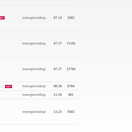
tonequestshop
07-13
5302
tonequestshop
07-17
11102
tonequestshop
07-27
12704
tonequestshop
니…
08-26
6784
tonequestshop
11-20
961
tonequestshop
12-23
4565