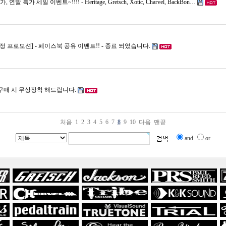
연말 특가 세일 이벤트~!!!! - Heritage, Gretsch, Xotic, Charvel, BackBon…
정 프로모션] - 페이스북 공유 이벤트!! - 종료 되었습니다.
, 구매 시 무상장착 해드립니다.
처음
1
2
3
4
5
6
7
8
9
10
다음
맨끝
and
or