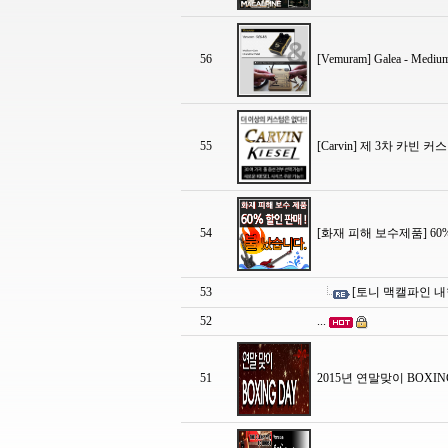
56
[Vemuram] Galea - 
55
[Carvin] 제 3차 카빈
54
[화재 피해 보수제품] 60
53
[토니 맥캘파인 내
52
...
51
2015년 연말맞이 BOXING 