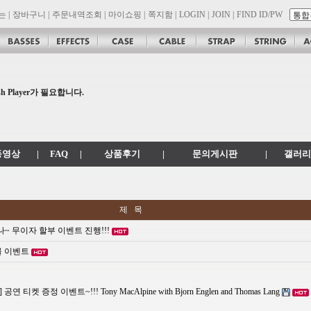
는
|
장바구니
|
주문내역조회
|
마이쇼핑
|
쪽지함
|
LOGIN
|
JOIN
|
FIND ID/PW
son 대리점 모집!! 그레치기타, 잭슨기타 한국 총판 톤퀘스트!!
.
 Player가 필요합니다.
공지
 .com 에서 .co.kr 로 변경됩니다.
동영상
|
FAQ
|
상품후기
|
문의게시판
|
갤러리
제 목
 무이자 할부 이벤트 진행!!!
몰 이벤트
켓 증정 이벤트~!!! Tony MacAlpine with Bjorn Englen and Thomas Lang