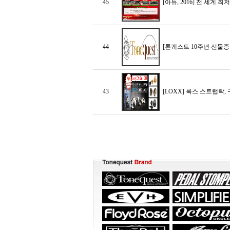
45
[아듀, 2016] 전 세계 최저가, 
44
[톤퀘스트 10주년 선물증
43
[LOXX] 록스 스트랩락