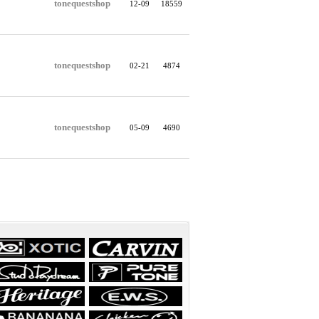
tonequestshop
12-09
18559
tonequestshop
02-21
4874
tonequestshop
05-09
4690