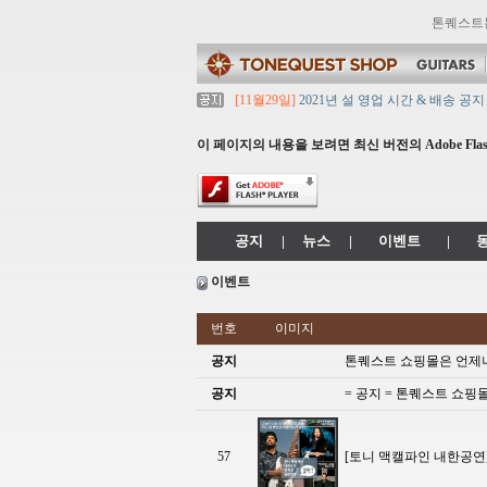
톤퀘스트
[11월29일]
2021년 설 영업 시간 & 배송 공지
[11월29일]
[대리점 모집] Gretsch, Jack
[11월29일]
톤퀘스트 10월 휴무일 안내입니다
이 페이지의 내용을 보려면 최신 버전의 Adobe Flash
[11월29일]
2021년 추석 영업 시간 & 배송 
[11월29일]
톤퀘스트쇼핑몰 리뉴얼 되었습니다. ->
공지
|
뉴스
|
이벤트
|
이벤트
번호
이미지
공지
톤퀘스트 쇼핑몰은 언제나~
공지
= 공지 = 톤퀘스트 쇼핑
57
[토니 맥캘파인 내한공연] 공연 티